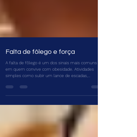
Falta de fôlego e força
A falta de fôlego é um dos sinais mais comuns
em quem convive com obesidade. Atividades
simples como subir um lance de escadas,
caminhar algumas quadras, brincar com os filhos,
carregar compras ou até amarrar o sapato podem
se tornar cansativas demais. O excesso de peso
sobrecarrega pulmões e coração, exigindo mais
esforço para tarefas rotineiras. Com o tempo,
pequenos prazeres — viajar, dançar, praticar
esportes ou passear ao ar livre — podem ser